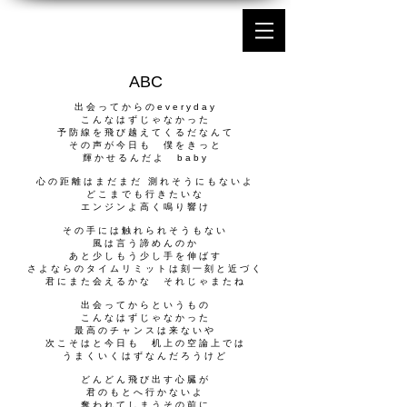
ABC
出会ってからのeveryday
こんなはずじゃなかった
予防線を飛び越えてくるだなんて
その声が今日も 僕をきっと
輝かせるんだよ baby
心の距離はまだまだ 測れそうにもないよ
どこまでも行きたいな
エンジンよ高く鳴り響け
その手には触れられそうもない
風は言う諦めんのか
あと少しもう少し手を伸ばす
さよならのタイムリミットは刻一刻と近づく
君にまた会えるかな それじゃまたね
出会ってからというもの
こんなはずじゃなかった
最高のチャンスは来ないや
次こそはと今日も 机上の空論上では
うまくいくはずなんだろうけど
どんどん飛び出す心臓が
君のもとへ行かないよ
奪われてしまうその前に