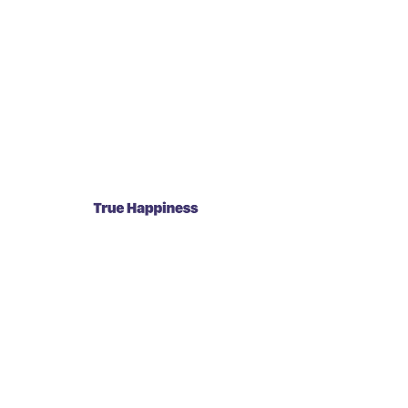
ハチミツ
星の占いにフラフラと合わせて
なんか上手くいく空のにおいがした
また行くよ魅惑のショーに 崩れかけた心で
ゴー飛び乗った列車は
Loveへ揺られてゆくchoo choo弾ける胸は
鮮やかなアトリエ
まるで夢のような世界さ
君にまみれているよ まだ覚めない朝は
僕をダメにしてる
視界を変えて視線のビームを放つ
君に届けそしてハートを貫け
ダイヤのクイーンに 僕はもっと 愛を贈り続けてる
ゴーこの夜はメモリアル
Loveに汚されて 黒い醜い嘘も
美しい魔法さ
どんな言葉も溶けてゆく
君が溢れているよ まだ覚めない夢が
僕をダメにしてる
遠く遠くはなれてく はみ出してしまいそうさ
ラブユー ラブユー 叫んでる
大きな声で小さな心で
ゴー飛び乗った列車は
Loveへ揺られてゆくchoo choo弾ける胸は
鮮やかなアトリエ
まるで夢のような世界さ